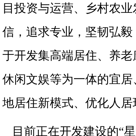
目投资与运营、乡村农业
信，追求专业，坚韧弘毅
于开发集高端居住、养老
休闲文娱等为一体的宜居
地居住新模式、优化人居
目前正在开发建设的“