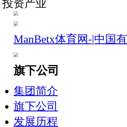
投资产业
ManBetx体育网-|中
旗下公司
集团简介
旗下公司
发展历程