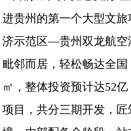
进贵州的第一个大型文旅
济示范区—贵州双龙航空
毗邻而居，轻松畅达全国
㎡，整体投资预计达52亿
项目，共分三期开发，匠筑