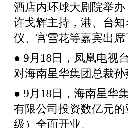
酒店内环球大剧院举办
许戈辉主持，港、台知
仪、宫雪花等嘉宾出席
● 9月18日，凤凰电
对海南星华集团总裁孙
● 9月18日，海南星
有限公司投资数亿元的
级）全面开业。