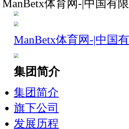
ManBetx体育网-|中国有
ManBetx体育网-|中
集团简介
集团简介
旗下公司
发展历程