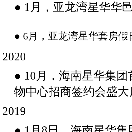
● 1月，亚龙湾星华
●
6月，
亚龙湾星华套房假
2020
● 10月，海南星华集团
物中心招商签约会盛大
2019
● 1月8日，海南星华