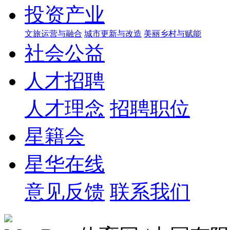
投资产业
文旅运营与融合
城市更新与改造
美丽乡村与赋能
社会公益
人才招聘
人才理念
招聘职位
星籍会
星华在线
意见反馈
联系我们