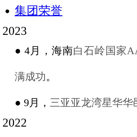
集团荣誉
2023
● 4月，海南
白石岭国家A
满成功
。
●
9月，
三亚亚龙湾星华华
2022